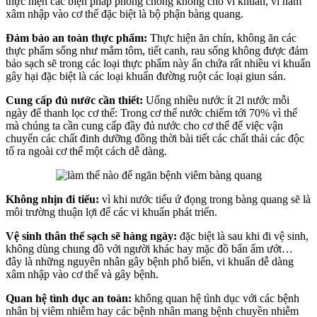
thực hiện các biện pháp phòng chống không cho vi khuẩn, vi nấm
xâm nhập vào cơ thể đặc biệt là bộ phận bàng quang.
Đảm bảo an toàn thực phẩm:
Thực hiện ăn chín, không ăn các
thực phẩm sống như mắm tôm, tiết canh, rau sống không được đảm
bảo sạch sẽ trong các loại thực phẩm này ẩn chứa rất nhiều vi khuẩn
gây hại đặc biệt là các loại khuẩn đường ruột các loại giun sán.
Cung cấp đủ nước cần thiết:
Uống nhiều nước ít 2l nước mỗi
ngày để thanh lọc cơ thể: Trong cơ thể nước chiếm tới 70% vì thế
mà chúng ta cần cung cấp đầy đủ nước cho cơ thể để việc vận
chuyển các chất đinh dưỡng đồng thời bài tiết các chất thải các độc
tố ra ngoài cơ thể một cách dễ dàng.
Không nhịn đi tiểu:
vì khi nước tiểu ứ đọng trong bàng quang sẽ là
môi trường thuận lợi để các vi khuẩn phát triển.
Vệ sinh thân thể sạch sẽ hàng ngày:
đặc biệt là sau khi đi vệ sinh,
không dùng chung đồ với người khác hay mặc đồ bẩn ẩm ướt…
đây là những nguyên nhân gây bệnh phổ biến, vi khuẩn dễ dàng
xâm nhập vào cơ thể và gây bệnh.
Quan hệ tình dục an toàn:
không quan hệ tình dục với các bệnh
nhân bị viêm nhiễm hay các bệnh nhân mang bệnh chuyền nhiễm