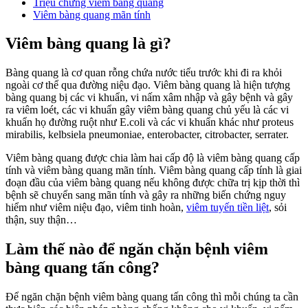
Triệu chứng viêm bàng quang
Viêm bàng quang mãn tính
Viêm bàng quang là gì?
Bàng quang là cơ quan rỗng chứa nước tiểu trước khi đi ra khỏi
ngoài cơ thể qua đường niệu đạo. Viêm bàng quang là hiện tượng
bàng quang bị các vi khuẩn, vi nấm xâm nhập và gây bệnh và gây
ra viêm loét, các vi khuẩn gây viêm bàng quang chủ yếu là các vi
khuẩn họ đường ruột như E.coli và các vi khuẩn khác như proteus
mirabilis, kelbsiela pneumoniae, enterobacter, citrobacter, serrater.
Viêm bàng quang được chia làm hai cấp độ là viêm bàng quang cấp
tính và viêm bàng quang mãn tính. Viêm bàng quang cấp tính là giai
đoạn đầu của viêm bàng quang nếu không được chữa trị kịp thời thì
bệnh sẽ chuyển sang mãn tính và gây ra những biến chứng nguy
hiểm như viêm niệu đạo, viêm tinh hoàn,
viêm tuyến tiền liệt
, sỏi
thận, suy thận…
Làm thế nào để ngăn chặn bệnh viêm
bàng quang tấn công?
Để ngăn chặn bệnh viêm bàng quang tấn công thì mỗi chúng ta cần