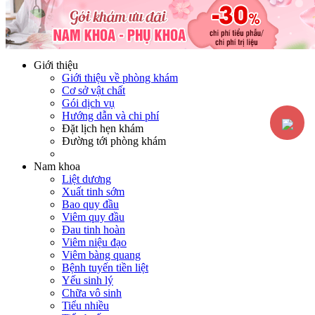
Hotline:
0365116117
Miễn phí tư vấn
Giới thiệu
Giới thiệu về phòng khám
Cơ sở vật chất
Gói dịch vụ
Hướng dẫn và chi phí
Đặt lịch hẹn khám
Đường tới phòng khám
Nam khoa
Liệt dương
Xuất tinh sớm
Bao quy đầu
Viêm quy đầu
Đau tinh hoàn
Viêm niệu đạo
Viêm bàng quang
Bệnh tuyến tiền liệt
Yếu sinh lý
Chữa vô sinh
Tiểu nhiều