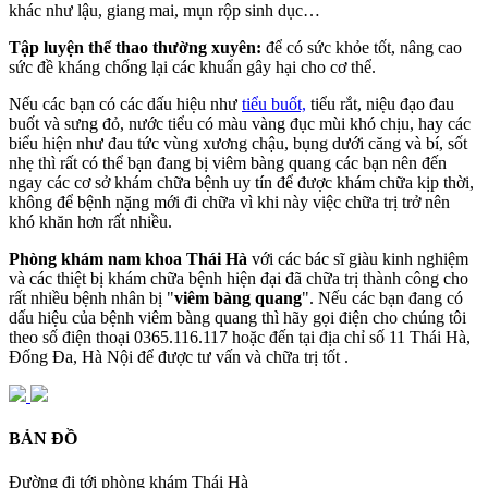
khác như lậu, giang mai, mụn rộp sinh dục…
Tập luyện thể thao thường xuyên:
để có sức khỏe tốt, nâng cao
sức đề kháng chống lại các khuẩn gây hại cho cơ thể.
Nếu các bạn có các dấu hiệu như
tiểu buốt,
tiểu rắt, niệu đạo đau
buốt và sưng đỏ, nước tiểu có màu vàng đục mùi khó chịu, hay các
biểu hiện như đau tức vùng xương chậu, bụng dưới căng và bí, sốt
nhẹ thì rất có thể bạn đang bị viêm bàng quang các bạn nên đến
ngay các cơ sở khám chữa bệnh uy tín để được khám chữa kịp thời,
không để bệnh nặng mới đi chữa vì khi này việc chữa trị trở nên
khó khăn hơn rất nhiều.
Phòng khám nam khoa Thái Hà
với các bác sĩ giàu kinh nghiệm
và các thiệt bị khám chữa bệnh hiện đại đã chữa trị thành công cho
rất nhiều bệnh nhân bị "
viêm bàng quang
". Nếu các bạn đang có
dấu hiệu của bệnh viêm bàng quang thì hãy gọi điện cho chúng tôi
theo số điện thoại 0365.116.117 hoặc đến tại địa chỉ số 11 Thái Hà,
Đống Đa, Hà Nội để được tư vấn và chữa trị tốt .
BẢN ĐỒ
Đường đi tới phòng khám Thái Hà