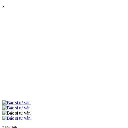
x
Liên hệ: