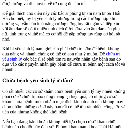
được trứng và di chuyển về tử cung để làm tổ.
Để giải thích cho điều này các bác sĩ phòng khám nam khoa Thái
Hà cho biết, tuy bị yếu sinh lý nhưng trong các trường hợp khi
dương vật vẫn còn khả năng cương cứng tuy rất ngắn và tiếp xúc
với âm đạo sẽ có ít nhiều tinh dịch được đưa vào âm đạo của phụ
nữ, tinh trùng vì thế mà có cơ hội để gặp trứng tuy rằng cơ hội rất
nhỏ.
Khi bị yếu sinh lý nam giới cần phải chữa trị sớm để bệnh không
quá nặng và nhanh chóng có thể có con như ý muốn. Để
chữa trị
yếu sinh lý
các bác sĩ sẽ phải tìm ra nguyên nhân gây bệnh sau đó
dựa vào các nguyên nhân gây bệnh để chữa trị bệnh một cách tốt và
nhanh .
Chữa bệnh yếu sinh lý ở đâu?
Có rất nhiều các cơ sở khám chữa bệnh yếu sinh lý tuy nhiên không
phải cơ sở chữa trị nào cũng mang lại hiệu quả, có những cơ sở
khám chữa bệnh mở ra nhằm mục đích kinh doanh nếu không may
chọn nhầm những cơ sở này bạn rất có thể tốn rất nhiều công sức và
tiền của nhưng không thể khỏi bệnh.
Nếu bạn đang băn khoăn không biết lựa chọn cơ sở khám chữa
bệnh nào cho tốt hãy đến với Phòng khám nam khoa Thái Hà một