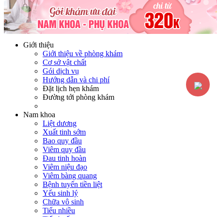
Hotline:
0365116117
Miễn phí tư vấn
Giới thiệu
Giới thiệu về phòng khám
Cơ sở vật chất
Gói dịch vụ
Hướng dẫn và chi phí
Đặt lịch hẹn khám
Đường tới phòng khám
Nam khoa
Liệt dương
Xuất tinh sớm
Bao quy đầu
Viêm quy đầu
Đau tinh hoàn
Viêm niệu đạo
Viêm bàng quang
Bệnh tuyến tiền liệt
Yếu sinh lý
Chữa vô sinh
Tiểu nhiều