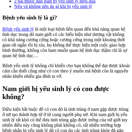
2 bài thuốc dân gian trị yếu sinh lý hiệu quả
Nên và không nên ăn gì khi bị yếu sinh lý
Bệnh yếu sinh lý là gì?
Bệnh yếu sinh lý
là một loại bệnh liên quan đến khả năng quan hệ
tình dục trong đó nam giới có các biểu hiện như dương vật không
có khả năng cương cứng hoặc cương cứng trong một khoảng thời
gian rất ngắn rồi bị xìu, họ không thể thực hiện một cuộc giao hợp
bình thường, không còn ham muốn quan hệ tình dục thậm chí là sợ
quan hệ tình dục…
Bệnh yếu sinh lý không chỉ khiến cho bạn không thể đạt được khoái
cảm cần thiết cũng như có con theo ý muốn mà bệnh còn là nguyên
nhân khiến nhiều gia đình ta vỡ.
Nam giới bị yếu sinh lý có con được
không?
Điều kiện bắt buộc để có con đó là tinh trùng ở nam gặp được trùng
ở nữ tạo thành hợp tử ở tử cung người phụ nữ. Khi nam giới bị yếu
sinh lý rất khó có thể đưa tinh trùng gặp được trứng của nữ giới tuy
nhiên điều này cũng không phải không có, rất nhiều trường hợp
bệnh nhân bị yếu sinh lý đã có con do các tinh trùng khỏe đã gặp