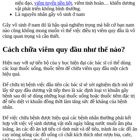
niệu đạo,
viêm tuyến tiền liệt
, viêm tinh hoàn… khiến dương
vật phát triển không bình thường.
Là nguyên nhân gây vô sinh ở nam
Gây vô sinh ở nam đó là hậu quả nghiêm trọng mà bất cứ bạn nam
nào cũng không mong muốn vì thế việc điều trị viêm quy đầu là vô
cùng quan trọng và cần thiết.
Cách chữa viêm quy đầu như thế nào?
Hiện nay với sự tiến bộ của y học hiện đại các bác sĩ có thể dùng
các loại thuốc uống, thuốc tiêm để chữa viêm quy đầu một cách
hiệu quả.
Để chữa trị bệnh việc đầu tiên các bác sĩ sẽ xét nghiệm dịch mủ tử
lấy từ quy đầu dương vật tiếp theo là xác định loại vi khuẩn gây
bệnh sau đó sẽ dùng những loại thuốc uống hoặc thuốc tiêm đặc trị
để tiêu diệt vi khuẩn đồng thời làm tăng sức đề kháng của bệnh
nhân.
Để việc chữa bệnh được hiệu quả các bệnh nhân thường phải kết
hợp với việc vệ sinh dương vật mỗi ngày bằng nước muối ấm pha
loãng, ăn các đồ ăn lợi tiểu có tính mát và dễ tiêu, tránh ăn các đồ ăn
cay nóng uống các đồ uống có chất kích thích như rượu bia, cafe,