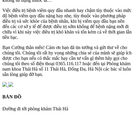
không sử dụng thuốc lá…
Việc điều trị bệnh viêm quy đầu nhanh hay chậm tùy thuộc vào mức
độ bệnh viêm quy đầu nặng hay nhẹ, tùy thuộc vào phương pháp
điều trị và sức khỏe của bệnh nhân, khi bị viêm quy đầu bạn nên
đến các cơ sở y tế để được điều trị sớm không để bệnh nặng mới đi
chữa vì khi này việc điều trị khó khăn và tốn kém cả về thời gian lẫn
tiền bạc.
Bạn Cường thân mến! Cảm ơn bạn đã tin tưởng và gửi thư về cho
chúng tôi. Chúng tôi rất hy vọng những chia sẻ của mình sẽ giúp ích
được cho bạn nếu có thắc mắc hay cần tư vấn gì thêm hãy gọi cho
chúng tôi theo số điện thoại 0365.116.117 hoặc đến tại Phòng khám
nam khoa Thái Hà số 11 Thái Hà, Đống Đa, Hà Nội các bác sĩ luôn
sẵn lòng giúp đỡ bạn.
BẢN ĐỒ
Đường đi tới phòng khám Thái Hà