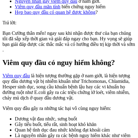
Nguyên nhân gây viêm quy đầu
ở nam giới.
V
iêm quy đầu mãn tính
biến chứng nguy hiểm
Hẹp bao quy đầu có quan hệ được không
?
Trả lời:
Bạn Cường thân mến! ngay sau khi nhận được thư của bạn chúng
tôi đã sắp xếp thời gian và giải đáp ngay cho bạn. Hy vọng sẽ giúp
bạn giải đáp được các thắc mắc và có hướng điều trị kịp thời và sớm
.
Viêm quy đầu có nguy hiểm không?
Viêm quy đầu
là hiện tượng thường gặp ở nam giới, là hiện tượng
quy đầu dương vật bị nhiễm khuẩn như Trichomonas, Chlamidia,
Hesper sinh dục, song cầu khuẩn bệnh lậu hay các vi khuẩn họ
đường ruột như E.coli gây ra các triệu chứng lở loét, viêm nhiễm,
chảy mủ dịch ở quay đầu dương vật.
Viêm quy đầu gây ra những tác hại vô cùng nguy hiểm:
Dương vật đau nhức, sưng buốt
Gây tiểu buốt, tiểu rắt, sinh hoạt khó khăn
Quan hệ tình dục đau nhức không đạt khoái cảm
Là nguyên nhân gây ra các bệnh nguy hiểm khác như viêm