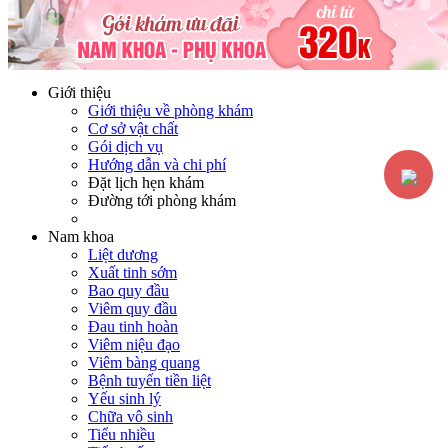
Hotline:
0365116117
Miễn phí tư vấn
Giới thiệu
Giới thiệu về phòng khám
Cơ sở vật chất
Gói dịch vụ
Hướng dẫn và chi phí
Đặt lịch hẹn khám
Đường tới phòng khám
Nam khoa
Liệt dương
Xuất tinh sớm
Bao quy đầu
Viêm quy đầu
Đau tinh hoàn
Viêm niệu đạo
Viêm bàng quang
Bệnh tuyến tiền liệt
Yếu sinh lý
Chữa vô sinh
Tiểu nhiều