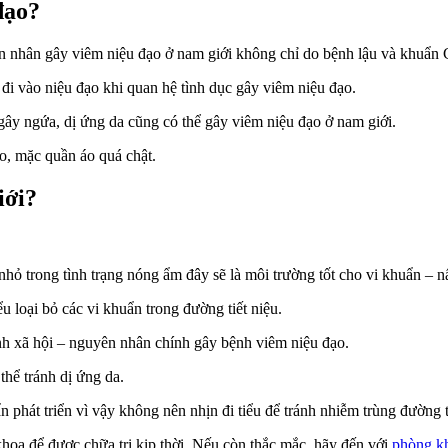
đạo?
 nhân gây viêm niệu đạo ở nam giới không chỉ do bệnh lậu và khuẩn
ẽ đi vào niệu đạo khi quan hệ tình dục gây viêm niệu đạo.
gây ngứa, dị ứng da cũng có thể gây viêm niệu đạo ở nam giới.
o, mặc quần áo quá chật.
iới?
nhỏ trong tình trạng nóng ẩm đây sẽ là môi trường tốt cho vi khuẩn – n
u loại bỏ các vi khuẩn trong đường tiết niệu.
nh xã hội – nguyên nhân chính gây bệnh viêm niệu đạo.
hể tránh dị ứng da.
n phát triển vì vậy không nên nhịn đi tiểu để tránh nhiễm trùng đường t
hoa để được chữa trị kịp thời. Nếu còn thắc mắc, hãy đến với
phòng k