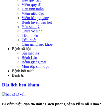
Bao quy đầu
Viêm quy đầu
Đau tinh hoàn
Viêm niệu đạo
Viêm bàng quang
Bệnh tuyến tiền liệt
Yếu sinh lý
Chữa vô sinh
Tiểu nhiều
Tiểu buốt
Cẩm nang sức khỏe
Bệnh xã hội
Sùi mào gà
Bệnh Lậu
Bệnh giang mai
Mụn rộp sinh dục
Bệnh hôi nách
Bệnh trĩ
Đặt lịch hẹn khám
Bị viêm niệu đạo do đâu? Cách phòng bệnh viêm niệu đạo?