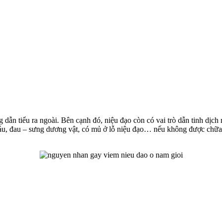
g dẫn tiểu ra ngoài. Bên cạnh đó, niệu đạo còn có vai trò dẫn tinh dịch 
u ra máu, đau – sưng dương vật, có mủ ở lỗ niệu đạo… nếu không được chữ