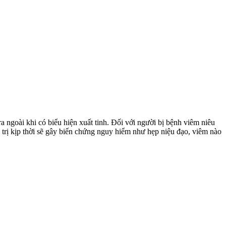
ra ngoài khi có biểu hiện xuất tinh. Đối với người bị bệnh viêm niêu
a trị kịp thời sẽ gây biến chứng nguy hiểm như hẹp niệu đạo, viêm nào