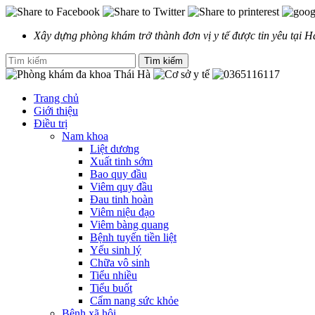
Xây dựng phòng khám trở thành đơn vị y tế được tin yêu tại H
Trang chủ
Giới thiệu
Điều trị
Nam khoa
Liệt dương
Xuất tinh sớm
Bao quy đầu
Viêm quy đầu
Đau tinh hoàn
Viêm niệu đạo
Viêm bàng quang
Bệnh tuyến tiền liệt
Yếu sinh lý
Chữa vô sinh
Tiểu nhiều
Tiểu buốt
Cẩm nang sức khỏe
Bệnh xã hội