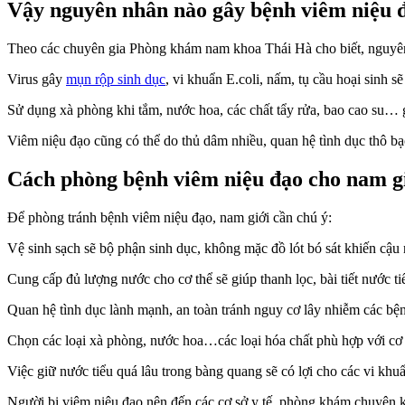
Vậy nguyên nhân nào gây bệnh viêm niệu 
Theo các chuyên gia Phòng khám nam khoa Thái Hà cho biết, nguyên
Virus gây
mụn rộp sinh dục
, vi khuẩn E.coli, nấm, tụ cầu hoại sinh s
Sử dụng xà phòng khi tắm, nước hoa, các chất tẩy rửa, bao cao su… 
Viêm niệu đạo cũng có thể do thủ dâm nhiều, quan hệ tình dục thô bạ
Cách phòng bệnh viêm niệu đạo cho nam g
Để phòng tránh bệnh viêm niệu đạo, nam giới cần chú ý:
Vệ sinh sạch sẽ bộ phận sinh dục, không mặc đồ lót bó sát khiến cậu 
Cung cấp đủ lượng nước cho cơ thể sẽ giúp thanh lọc, bài tiết nước tiể
Quan hệ tình dục lành mạnh, an toàn tránh nguy cơ lây nhiễm các bệ
Chọn các loại xà phòng, nước hoa…các loại hóa chất phù hợp với cơ t
Việc giữ nước tiểu quá lâu trong bàng quang sẽ có lợi cho các vi khuẩ
Người bị viêm niệu đạo nên đến các cơ sở y tế, phòng khám chuyên k