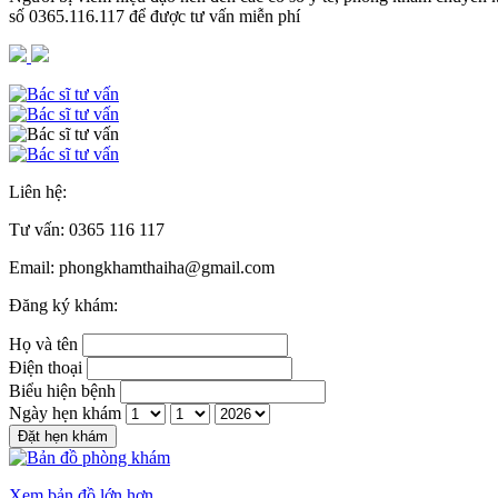
số 0365.116.117 để được tư vấn miễn phí
Liên hệ:
Tư vấn:
0365 116 117
Email: phongkhamthaiha@gmail.com
Đăng ký khám:
Họ và tên
Điện thoại
Biểu hiện bệnh
Ngày hẹn khám
Đặt hẹn khám
Xem bản đồ lớn hơn