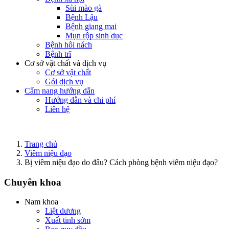
Sùi mào gà
Bệnh Lậu
Bệnh giang mai
Mụn rộp sinh dục
Bệnh hôi nách
Bệnh trĩ
Cơ sở vật chất và dịch vụ
Cơ sở vật chất
Gói dịch vụ
Cẩm nang hướng dẫn
Hướng dẫn và chi phí
Liên hệ
Trang chủ
Viêm niệu đạo
Bị viêm niệu đạo do đâu? Cách phòng bệnh viêm niệu đạo?
Chuyên khoa
Nam khoa
Liệt dương
Xuất tinh sớm