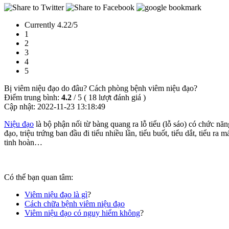
Currently 4.22/5
1
2
3
4
5
Bị viêm niệu đạo do đâu? Cách phòng bệnh viêm niệu đạo?
Điểm trung bình:
4.2
/
5
(
18
lượt đánh giá )
Cập nhật:
2022-11-23 13:18:49
Niệu đạo
là bộ phận nối từ bàng quang ra lỗ tiểu (lỗ sáo) có chức năn
đạo, triệu trứng ban đầu đi tiểu nhiều lần, tiểu buốt, tiểu dắt, tiể
tinh hoàn…
Có thể bạn quan tâm:
Viêm niệu đạo là gì
?
Cách chữa bệnh viêm niệu đạo
Viêm niệu đạo có nguy hiểm không
?