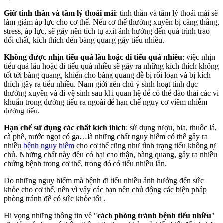
Giữ tinh thần và tâm lý thoải mái
: tinh thần và tâm lý thoải mái sẽ
làm giảm áp lực cho cơ thể. Nếu cơ thể thường xuyên bị căng thẳng,
stress, áp lực, sẽ gây nên tích tụ axit ảnh hưởng đến quá trình trao
đổi chất, kích thích đến bàng quang gây tiểu nhiều.
Không được nhịn tiểu quá lâu hoặc đi tiểu quá nhiều
: việc nhịn
tiểu quá lâu hoặc đi tiểu quá nhiều sẽ gây ra những kích thích không
tốt tới bàng quang, khiến cho bàng quang dễ bị rối loạn và bị kích
thích gây ra tiểu nhiều. Nam giới nên chú ý sinh hoạt tình dục
thường xuyên và đi vệ sinh sau khi quan hệ để có thể đào thải các vi
khuẩn trong đường tiểu ra ngoài để hạn chế nguy cơ viêm nhiễm
đường tiểu.
Hạn chế sử dụng các chất kích thích
: sử dụng rượu, bia, thuốc lá,
cà phê, nước ngọt có ga…là những chất nguy hiểm có thể gây ra
nhiều
bệnh nguy hiểm
cho cơ thể cũng như tình trạng tiểu không tự
chủ. Những chất này đều có hại cho thận, bàng quang, gây ra nhiều
chứng bệnh trong cơ thể, trong đó có tiểu nhiều lần.
Do những nguy hiểm mà bệnh đi tiểu nhiều ảnh hưởng đến sức
khỏe cho cơ thể, nên vì vậy các bạn nên chủ động các biện pháp
phòng tránh để có sức khỏe tốt .
Hi vọng những thông tin về "
cách phòng tránh bệnh tiểu nhiều
"