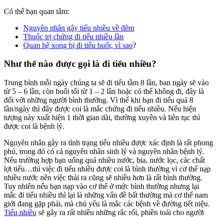
Có thể bạn quan tâm:
Nguyên nhân gây tiểu nhiều về đêm
Thuốc trị chứng đi tiểu nhiều lần
Quan hệ xong bị đi tiểu buốt, vì sao
?
Như thế nào được gọi là đi tiểu nhiều?
Trung bình mỗi ngày chúng ta sẽ đi tiểu tầm 8 lần, ban ngày sẽ vào
từ 5 – 6 lần, còn buổi tối từ 1 – 2 lần hoặc có thể không đi, đây là
đối với những người bình thường. Vì thế khi bạn đi tiểu quá 8
lần/ngày thì đây được coi là mắc chứng đi tiểu nhiều. Nếu hiện
tượng này xuất hiện 1 thời gian dài, thường xuyên và liên tục thì
được coi là bệnh lý.
Nguyên nhân gây ra tình trạng tiểu nhiều được xác định là rất phong
phú, trong đó có cả nguyên nhân sinh lý và nguyên nhân bệnh lý.
Nếu trường hợp bạn uống quá nhiều nước, bia, nước lọc, các chất
lợi tiểu…thì việc đi tiểu nhiều được coi là bình thường vì cơ thể nạp
nhiều nước nên việc thải ra cũng sẽ nhiều hơn là rất bình thường.
Tuy nhiên nếu bạn nạp vào cơ thể ở mức bình thường nhưng lại
mắc đi tiểu nhiều thì lại là những vấn đề bất thường mà cơ thể nam
giới đang gặp phải, mà chủ yếu là mắc các bệnh về đường tiết niệu.
Tiểu nhiều
sẽ gây ra rất nhiều những rắc rối, phiền toái cho người