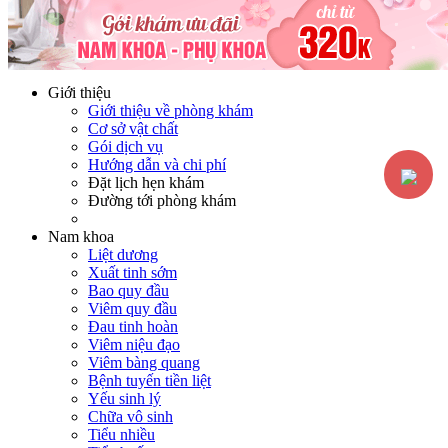
Hotline:
0365116117
Miễn phí tư vấn
Giới thiệu
Giới thiệu về phòng khám
Cơ sở vật chất
Gói dịch vụ
Hướng dẫn và chi phí
Đặt lịch hẹn khám
Đường tới phòng khám
Nam khoa
Liệt dương
Xuất tinh sớm
Bao quy đầu
Viêm quy đầu
Đau tinh hoàn
Viêm niệu đạo
Viêm bàng quang
Bệnh tuyến tiền liệt
Yếu sinh lý
Chữa vô sinh
Tiểu nhiều