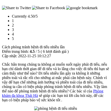
Currently 4.50/5
1
2
3
4
5
Cách phòng tránh bệnh đi tiểu nhiều lần
Điểm trung bình:
4.5
/
5
(
6
lượt đánh giá )
Cập nhật:
2022-11-25 10:12:27
Chắc hẳn trong chúng ta không ai muốn suốt ngày phải đi tiểu, nếu
bạn chỉ dành thời gian để đi tiểu và lo lắng cho việc đi tiểu thì bạn sẽ
cảm thấy như thế nào? Đi tiểu nhiều lần gây ra không ít những
phiền toái và rắc rối cho những ai mắc phải căn bệnh này. Chính vì
vậy để hạn chế những ảnh hưởng và phiền toái của đi tiểu nhiều,
chúng ta cần có biện pháp phòng tránh bệnh đi tiểu nhiều. Vậy làm
thế nào để phòng tránh bệnh đi tiểu nhiều? Các bác sĩ của
Phòng
khám đa khoa Thái Hà
sẽ giúp các bạn trả lời câu hỏi này, để các
bạn có biện pháp bảo vệ sức khỏe tốt .