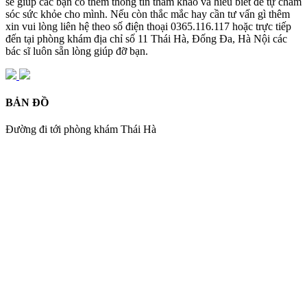
sẽ giúp các bạn có thêm thông tin tham khảo và hiểu biết để tự chăm
sóc sức khỏe cho mình. Nếu còn thắc mắc hay cần tư vấn gì thêm
xin vui lòng liên hệ theo số điện thoại 0365.116.117 hoặc trực tiếp
đến tại phòng khám địa chỉ số 11 Thái Hà, Đống Đa, Hà Nội các
bác sĩ luôn sẵn lòng giúp đỡ bạn.
BẢN ĐỒ
Đường đi tới phòng khám Thái Hà