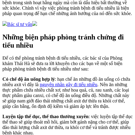
bệnh trong sinh hoạt hằng ngày mà còn là dấu hiệu bất thường về
sức khỏe. Chính vì vậy việc phòng tránh bệnh đi tiểu nhiều là biện
pháp quan trọng để hạn chế những ảnh hưởng của nó đến sức khỏe.
Bác sĩ tư vấn
Những biện pháp phòng tránh chứng đi
tiểu nhiều
Để có thể phòng tránh bệnh đi tiểu nhiều, các bác sĩ của Phòng
khám Thái Hà sẽ đưa ra lời khuyên cho các bạn về một số biện
pháp phòng tránh bệnh đi tiểu nhiều như sau:
Có chế độ ăn uống hợp lý
: hạn chế ăn những đồ ăn uống có chứa
nhiều axit vì đây là
nguyên nhân gây đi tiểu nhiều
. Nên ăn những
thực phẩm chứa nhiều chất xơ, như hoa quả, củ, rau xanh, các loại
thực phẩm giàu canxi, có chế độ ăn uống điều độ. Những chất này
sẽ giúp nam giới đào thải những chất axit dư thừa ra khỏi cơ thể,
giúp cân bằng, ổn định độ kiềm và giảm áp lực lên thận.
Luyện tập thể dục, thể thao thường xuyên
: việc luyện tập thể dục
thể thao sẽ giúp thoát mồ hôi, giảm bớt gánh nặng cho cơ thể, giúp
đào thải lượng chất axit dư thừa, ra khỏi cơ thể và tránh được nhiều
bệnh khác nhau.