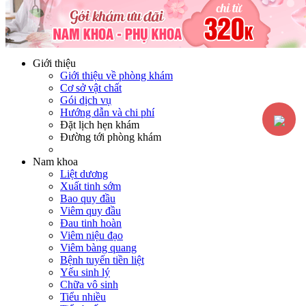
Hotline:
0365116117
Miễn phí tư vấn
Giới thiệu
Giới thiệu về phòng khám
Cơ sở vật chất
Gói dịch vụ
Hướng dẫn và chi phí
Đặt lịch hẹn khám
Đường tới phòng khám
Nam khoa
Liệt dương
Xuất tinh sớm
Bao quy đầu
Viêm quy đầu
Đau tinh hoàn
Viêm niệu đạo
Viêm bàng quang
Bệnh tuyến tiền liệt
Yếu sinh lý
Chữa vô sinh
Tiểu nhiều