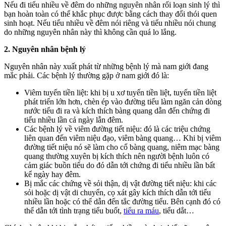
Nếu đi tiểu nhiều về đêm do những nguyên nhân rối loạn sinh lý thì
bạn hoàn toàn có thể khắc phục được bằng cách thay đổi thói quen
sinh hoạt. Nếu tiểu nhiều về đêm nói riêng và tiểu nhiều nói chung
do những nguyên nhân này thì không cần quá lo lắng.
2. Nguyên nhân bệnh lý
Nguyên nhân này xuất phát từ những bệnh lý mà nam giới đang
mắc phải. Các bệnh lý thường gặp ở nam giới đó là:
Viêm tuyến tiền liệt: khi bị u xơ tuyến tiền liệt, tuyến tiền liệt
phát triển lớn hơn, chèn ép vào đường tiểu làm ngăn cản dòng
nước tiểu đi ra và kích thích bàng quang dẫn đến chứng đi
tiểu nhiều lần cả ngày lẫn đêm.
Các bệnh lý về viêm đường tiết niệu: đó là các triệu chứng
liên quan đến viêm niệu đạo, viêm bàng quang… Khi bị viêm
đường tiết niệu nó sẽ làm cho cổ bàng quang, niêm mạc bàng
quang thường xuyên bị kích thích nên người bệnh luôn có
cảm giác buồn tiểu do đó dẫn tới chứng đi tiểu nhiều lần bất
kể ngày hay đêm.
Bị mắc các chứng về sỏi thận, dị vật đường tiết niệu: khi các
sỏi hoặc dị vật di chuyển, cọ xát gây kích thích dẫn tới tiểu
nhiều lần hoặc có thể dẫn đến tắc đường tiểu. Bên cạnh đó có
thể dẫn tới tình trạng tiểu buốt,
tiểu ra máu
, tiểu dắt…