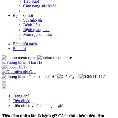
Tiểu buốt
Cẩm nang sức khỏe
Bệnh xã hội
Sùi mào gà
Bệnh Lậu
Bệnh giang mai
Mụn rộp sinh dục
Bệnh hôi nách
Bệnh trĩ
Gọi
Trang chủ
Tiểu nhiều
Tiểu nhiều về đêm là bệnh gì?
Tiểu đêm nhiều lần là bệnh gì? Cách chữa bệnh tiểu đêm