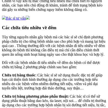
Chính vì vậy khi bị mắc chứng tiểu nhiều mà chưa biết rõ nguyên
nhân, các bạn nên chủ động đi khám, tránh để tình trạng bệnh kéo
dài gây ra những biến chứng nguy hiểm không đáng có.
Bác sĩ tư vấn
Các chữa tiểu nhiều về đêm
Tùy từng nguyên nhân gây bệnh mà các bác sĩ sẽ chỉ định phương
pháp chữa trị cho từng bệnh nhân sao cho phù hợp và mang lại hiệu
quả cao . Thông thường đối với các bệnh nhân đi tiểu nhiều về đêm
không do bệnh thì không cần điều trị mà chỉ cần điều chỉnh thới
quen ăn uống sinh hoạt hàng ngày sao cho thật khoa học và hợp lý.
Đối với các bệnh nhân đi tiểu nhiều về đêm do bệnh có thể được
chữa trị bằng 2 phương pháp chính sau bao gồm:
Chữa trị bằng thuốc
: Các bác sĩ sẽ sử dụng thuốc đặc trị để giúp
bạn cải thiện tình hình thường áp dụng cho các trường hợp tiểu
nhiều do các bệnh viêm nhiễm đường tiết niệu, viêm và phì đại
tuyến tiền liệt, trường hợp đái tháo đường, suy thận…
Chữa trị bằng phương pháo phẫu thuật:
Các bác sĩ có thể sử
dụng phẫu thuật bằng dao kéo, tia laser, nội soi… để chữa trị thường
áp dụng cho các trường hợp bệnh nhân bị sỏi đường tiết niệu, bị tắc,