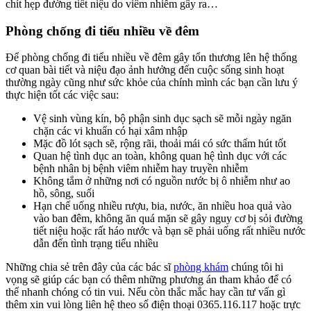
chít hẹp đường tiết niệu do viêm nhiễm gây ra…
Phòng chống đi tiểu nhiều về đêm
Để phòng chống đi tiểu nhiều về đêm gây tổn thương lên hệ thống
cơ quan bài tiết và niệu đạo ảnh hưởng đến cuộc sống sinh hoạt
thường ngày cũng như sức khỏe của chính mình các bạn cần lưu ý
thực hiện tốt các việc sau:
Vệ sinh vùng kín, bộ phận sinh dục sạch sẽ mỗi ngày ngăn
chặn các vi khuẩn có hại xâm nhập
Mặc đồ lót sạch sẽ, rộng rãi, thoải mái có sức thấm hút tốt
Quan hệ tình dục an toàn, không quan hệ tình dục với các
bệnh nhân bị bệnh viêm nhiễm hay truyền nhiễm
Không tắm ở những nơi có nguồn nước bị ô nhiễm như ao
hồ, sông, suối
Hạn chế uống nhiều rượu, bia, nước, ăn nhiều hoa quả vào
vào ban đêm, không ăn quá mặn sẽ gây nguy cơ bị sỏi đường
tiết niệu hoặc rất háo nước và bạn sẽ phải uống rất nhiều nước
dẫn đến tình trạng tiểu nhiều
Những chia sẻ trên đây của các bác sĩ
phòng khám
chúng tôi hi
vọng sẽ giúp các bạn có thêm những phương án tham khảo để có
thể nhanh chóng có tin vui. Nếu còn thắc mắc hay cần tư vấn gì
thêm xin vui lòng liên hệ theo số điện thoại 0365.116.117 hoặc trực