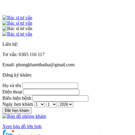
Liên hệ:
Tư vấn:
0365 116 117
Email: phongkhamthaiha@gmail.com
Đăng ký khám:
Họ và tên
Điện thoại
Biểu hiện bệnh
Ngày hẹn khám
Đặt hẹn khám
Xem bản đồ lớn hơn