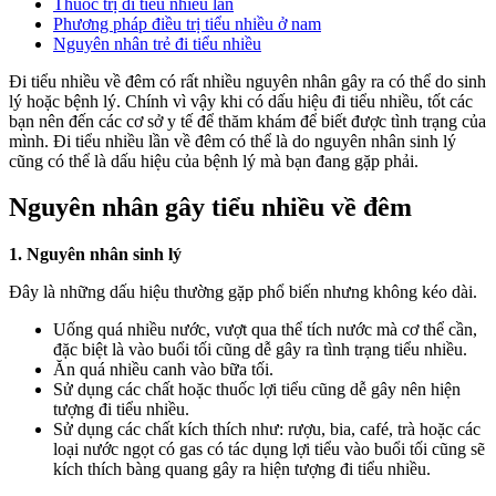
Thuốc trị đi tiểu nhiều lần
Phương pháp điều trị tiểu nhiều ở nam
Nguyên nhân trẻ đi tiểu nhiều
Đi tiểu nhiều về đêm có rất nhiều nguyên nhân gây ra có thể do sinh
lý hoặc bệnh lý. Chính vì vậy khi có dấu hiệu đi tiểu nhiều, tốt các
bạn nên đến các cơ sở y tế để thăm khám để biết được tình trạng của
mình. Đi tiểu nhiều lần về đêm có thể là do nguyên nhân sinh lý
cũng có thể là dấu hiệu của bệnh lý mà bạn đang gặp phải.
Nguyên nhân gây tiểu nhiều về đêm
1. Nguyên nhân sinh lý
Đây là những dấu hiệu thường gặp phổ biến nhưng không kéo dài.
Uống quá nhiều nước, vượt qua thể tích nước mà cơ thể cần,
đặc biệt là vào buổi tối cũng dễ gây ra tình trạng tiểu nhiều.
Ăn quá nhiều canh vào bữa tối.
Sử dụng các chất hoặc thuốc lợi tiểu cũng dễ gây nên hiện
tượng đi tiểu nhiều.
Sử dụng các chất kích thích như: rượu, bia, café, trà hoặc các
loại nước ngọt có gas có tác dụng lợi tiểu vào buổi tối cũng sẽ
kích thích bàng quang gây ra hiện tượng đi tiểu nhiều.