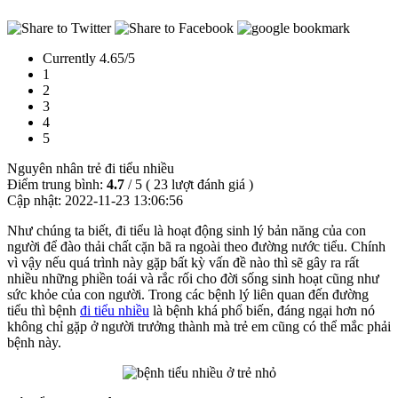
Currently 4.65/5
1
2
3
4
5
Nguyên nhân trẻ đi tiểu nhiều
Điểm trung bình:
4.7
/
5
(
23
lượt đánh giá )
Cập nhật:
2022-11-23 13:06:56
Như chúng ta biết, đi tiểu là hoạt động sinh lý bản năng của con
người để đào thải chất cặn bã ra ngoài theo đường nước tiểu. Chính
vì vậy nếu quá trình này gặp bất kỳ vấn đề nào thì sẽ gây ra rất
nhiều những phiền toái và rắc rối cho đời sống sinh hoạt cũng như
sức khỏe của con người. Trong các bệnh lý liên quan đến đường
tiểu thì bệnh
đi tiểu nhiều
là bệnh khá phổ biến, đáng ngại hơn nó
không chỉ gặp ở người trưởng thành mà trẻ em cũng có thể mắc phải
bệnh này.