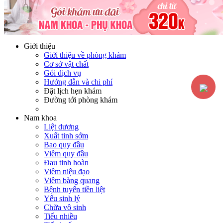
Hotline:
0365116117
Miễn phí tư vấn
Giới thiệu
Giới thiệu về phòng khám
Cơ sở vật chất
Gói dịch vụ
Hướng dẫn và chi phí
Đặt lịch hẹn khám
Đường tới phòng khám
Nam khoa
Liệt dương
Xuất tinh sớm
Bao quy đầu
Viêm quy đầu
Đau tinh hoàn
Viêm niệu đạo
Viêm bàng quang
Bệnh tuyến tiền liệt
Yếu sinh lý
Chữa vô sinh
Tiểu nhiều