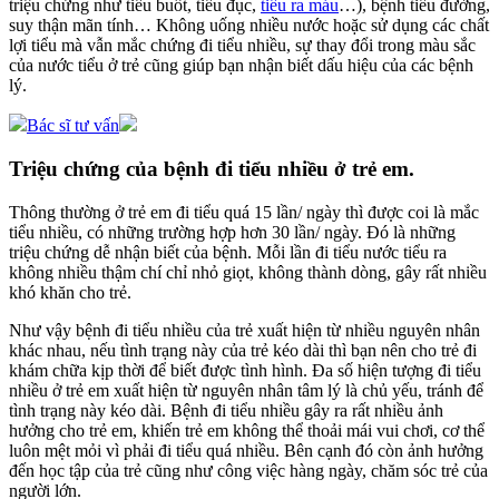
triệu chứng như tiểu buốt, tiểu đục,
tiểu ra máu
…), bệnh tiểu đường,
suy thận mãn tính… Không uống nhiều nước hoặc sử dụng các chất
lợi tiểu mà vẫn mắc chứng đi tiểu nhiều, sự thay đổi trong màu sắc
của nước tiểu ở trẻ cũng giúp bạn nhận biết dấu hiệu của các bệnh
lý.
Bác sĩ tư vấn
Triệu chứng của bệnh đi tiểu nhiều ở trẻ em.
Thông thường ở trẻ em đi tiểu quá 15 lần/ ngày thì được coi là mắc
tiểu nhiều, có những trường hợp hơn 30 lần/ ngày. Đó là những
triệu chứng dễ nhận biết của bệnh. Mỗi lần đi tiểu nước tiểu ra
không nhiều thậm chí chỉ nhỏ giọt, không thành dòng, gây rất nhiều
khó khăn cho trẻ.
Như vậy bệnh đi tiểu nhiều của trẻ xuất hiện từ nhiều nguyên nhân
khác nhau, nếu tình trạng này của trẻ kéo dài thì bạn nên cho trẻ đi
khám chữa kịp thời để biết được tình hình. Đa số hiện tượng đi tiểu
nhiều ở trẻ em xuất hiện từ nguyên nhân tâm lý là chủ yếu, tránh để
tình trạng này kéo dài. Bệnh đi tiểu nhiều gây ra rất nhiều ảnh
hưởng cho trẻ em, khiến trẻ em không thể thoải mái vui chơi, cơ thể
luôn mệt mỏi vì phải đi tiểu quá nhiều. Bên cạnh đó còn ảnh hưởng
đến học tập của trẻ cũng như công việc hàng ngày, chăm sóc trẻ của
người lớn.