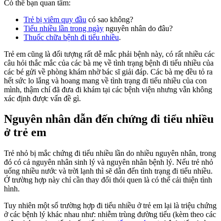
Có thể bạn quan tâm:
Trẻ bị viêm quy đầu
có sao không?
Tiểu nhiều lần trong ngày
nguyên nhân do đâu?
Thuốc chữa bệnh đi tiểu nhiều
.
Trẻ em cũng là đối tượng rất dễ mắc phải bệnh này, có rất nhiều các
câu hỏi thắc mắc của các bà mẹ về tình trạng bệnh đi tiểu nhiều của
các bé gửi về phòng khám nhờ bác sĩ giải đáp. Các bà mẹ đều tỏ ra
hết sức lo lắng và hoang mang về tình trạng đi tiểu nhiều của con
mình, thậm chí đã đưa đi khám tại các bệnh viện nhưng vẫn không
xác định được vấn đề gì.
Nguyên nhân dẫn đến chứng đi tiểu nhiều
ở trẻ em
Trẻ nhỏ bị mắc chứng đi tiểu nhiều lần do nhiều nguyên nhân, trong
đó có cả nguyên nhân sinh lý và nguyên nhân bệnh lý. Nếu trẻ nhỏ
uống nhiều nước và trời lạnh thì sẽ dẫn đến tình trạng đi tiểu nhiều.
Ở trường hợp này chỉ cần thay đổi thói quen là có thể cải thiện tình
hình.
Tuy nhiên một số trường hợp đi tiểu nhiều ở trẻ em lại là triệu chứng
ở các bệnh lý khác nhau như: nhiễm trùng đường tiểu (kèm theo các