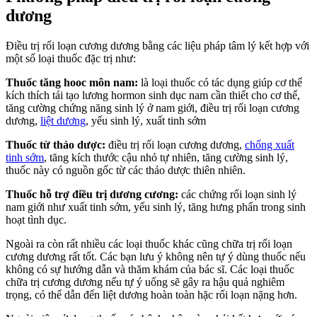
dương
Điều trị rối loạn cương dương bằng các liệu pháp tâm lý kết hợp với
một số loại thuốc đặc trị như:
Thuốc tăng hooc môn nam:
là loại thuốc có tác dụng giúp cơ thể
kích thích tái tạo lương hormon sinh dục nam cần thiết cho cơ thể,
tăng cường chứng năng sinh lý ở nam giới, điều trị rối loạn cương
dương,
liệt dương
, yếu sinh lý, xuất tinh sớm
Thuốc từ thảo dược:
điều trị rối loạn cương dương,
chống xuất
tinh sớm
, tăng kích thước cậu nhỏ tự nhiên, tăng cường sinh lý,
thuốc này có nguồn gốc từ các thảo dược thiên nhiên.
Thuốc hỗ trợ điều trị dương cương:
các chứng rối loạn sinh lý
nam giới như xuất tinh sớm, yếu sinh lý, tăng hưng phấn trong sinh
hoạt tình dục.
Ngoài ra còn rất nhiều các loại thuốc khác cũng chữa trị rối loạn
cương dương rất tốt. Các bạn lưu ý không nên tự ý dùng thuốc nếu
không có sự hướng dẫn và thăm khám của bác sĩ. Các loại thuốc
chữa trị cương dương nếu tự ý uống sẽ gây ra hậu quả nghiêm
trọng, có thể dẫn đến liệt dương hoàn toàn hặc rối loạn nặng hơn.