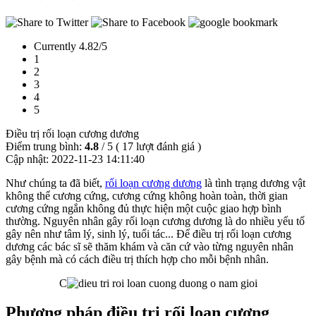
Currently 4.82/5
1
2
3
4
5
Điều trị rối loạn cương dương
Điểm trung bình:
4.8
/
5
(
17
lượt đánh giá )
Cập nhật:
2022-11-23 14:11:40
Như chúng ta đã biết,
rối loạn cương dương
là tình trạng dương vật
không thể cương cứng, cương cứng không hoàn toàn, thời gian
cương cứng ngắn không đủ thực hiện một cuộc giao hợp bình
thường. Nguyên nhân gây rối loạn cương dương là do nhiều yếu tố
gây nên như tâm lý, sinh lý, tuổi tác... Để điều trị rối loạn cương
dương các bác sĩ sẽ thăm khám và căn cứ vào từng nguyên nhân
gây bệnh mà có cách điều trị thích hợp cho mỗi bệnh nhân.
C
Phương pháp điều trị rối loạn cương