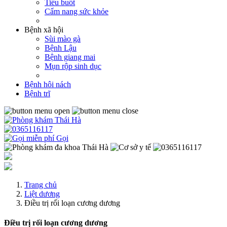
Tiểu buốt
Cẩm nang sức khỏe
Bệnh xã hội
Sùi mào gà
Bệnh Lậu
Bệnh giang mai
Mụn rộp sinh dục
Bệnh hôi nách
Bệnh trĩ
Gọi
Trang chủ
Liệt dương
Điều trị rối loạn cương dương
Điều trị rối loạn cương dương