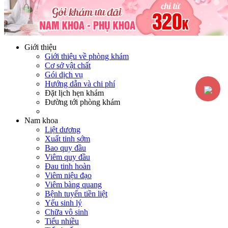
Hotline:
0365116117
Miễn phí tư vấn
Giới thiệu
Giới thiệu về phòng khám
Cơ sở vật chất
Gói dịch vụ
Hướng dẫn và chi phí
Đặt lịch hẹn khám
Đường tới phòng khám
Nam khoa
Liệt dương
Xuất tinh sớm
Bao quy đầu
Viêm quy đầu
Đau tinh hoàn
Viêm niệu đạo
Viêm bàng quang
Bệnh tuyến tiền liệt
Yếu sinh lý
Chữa vô sinh
Tiểu nhiều