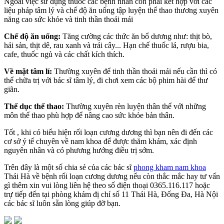
Ngoài việc sử dụng thuốc các bệnh nhân còn phải kết hợp với các
liệu pháp tâm lý và chế độ ăn uống tập luyện thể thao thương xuyên
năng cao sức khỏe và tinh thần thoải mái
Chế độ ăn uống:
Tăng cường các thức ăn bổ dương như: thịt bò,
hải sản, thịt dê, rau xanh và trái cây... Hạn chế thuốc lá, rượu bia,
cafe, thuốc ngủ và các chất kích thích.
Về mặt tâm lí:
Thường xuyên để tinh thần thoải mái nếu cần thì có
thể chữa trị với bác sĩ tâm lý, đi chơi xem các bộ phim hài để thư
giãn.
Thể dục thể thao:
Thường xuyên rèn luyện thân thể với những
môn thể thao phù hợp để nâng cao sức khỏe bản thân.
Tốt , khi có biểu hiện rối loạn cương dương thì bạn nên đi đến các
cơ sở ý tế chuyên về nam khoa để được thăm khám, xác định
nguyên nhân và có phương hướng điều trị sớm.
Trên đây là một số chia sẻ của các bác sĩ
phong kham nam khoa
Thái Hà về bệnh rối loạn cương dương nếu còn thắc mắc hay tư vấn
gì thêm xin vui lòng liên hệ theo số điện thoại 0365.116.117 hoặc
trự tiếp đến tại phòng khám đị chỉ số 11 Thái Hà, Đống Đa, Hà Nội
các bác sĩ luôn sẵn lòng giúp đỡ bạn.