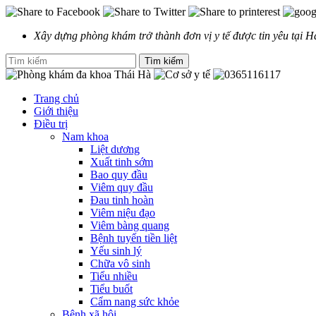
Xây dựng phòng khám trở thành đơn vị y tế được tin yêu tại H
Trang chủ
Giới thiệu
Điều trị
Nam khoa
Liệt dương
Xuất tinh sớm
Bao quy đầu
Viêm quy đầu
Đau tinh hoàn
Viêm niệu đạo
Viêm bàng quang
Bệnh tuyến tiền liệt
Yếu sinh lý
Chữa vô sinh
Tiểu nhiều
Tiểu buốt
Cẩm nang sức khỏe
Bệnh xã hội