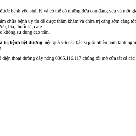
 được bệnh yếu sinh lý và có thể có những đứa con đáng yêu và một gi
ám chữa bệnh uy tín để được thăm khám và chữa trị càng sớm càng tốt,
ượu, bia, thuốc lá, cafe…
c không sử dụng cao trăn.
a trị bệnh liệt dương
hiệu quả với các bác sĩ giỏi nhiều năm kinh nghi
 .
 điện thoại đường dây nóng 0365.116.117 chúng tôi mở cửa tất cả các n