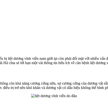
u bị liệt dương vĩnh viễn nam giới lại còn phải đối mặt với nhiều vấn đ
 Hà chia sẻ tới bạn một vài thông tin hữu ích về căn bệnh liệt dương v
 không còn khả năng cương cứng nữa, sự cương cứng của dương vật rất
c điều trị trở nên khó khăn và dương vật có dấu hiệu không thể bình p