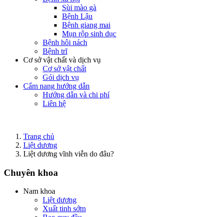
Sùi mào gà
Bệnh Lậu
Bệnh giang mai
Mụn rộp sinh dục
Bệnh hôi nách
Bệnh trĩ
Cơ sở vật chất và dịch vụ
Cơ sở vật chất
Gói dịch vụ
Cẩm nang hướng dẫn
Hướng dẫn và chi phí
Liên hệ
Trang chủ
Liệt dương
Liệt dương vĩnh viễn do đâu?
Chuyên khoa
Nam khoa
Liệt dương
Xuất tinh sớm