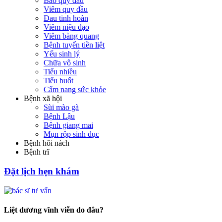
Bao quy đầu
Viêm quy đầu
Đau tinh hoàn
Viêm niệu đạo
Viêm bàng quang
Bệnh tuyến tiền liệt
Yếu sinh lý
Chữa vô sinh
Tiểu nhiều
Tiểu buốt
Cẩm nang sức khỏe
Bệnh xã hội
Sùi mào gà
Bệnh Lậu
Bệnh giang mai
Mụn rộp sinh dục
Bệnh hôi nách
Bệnh trĩ
Đặt lịch hẹn khám
Liệt dương vĩnh viễn do đâu?