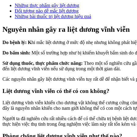
Những thực phẩm gây liệt dương
Đối tượng nào dễ mắc liệt dương
Những bài thuốc trị liệt dương hiệu quả
Nguyên nhân gây ra liệt dương vĩnh viễn
Do bệnh lý: K
hi mắc liệt dương ở mức độ nhẹ nhưng không phát hiện
Do bẩm sinh:
Một số trường hợp như bị khiếm khuyết bẩm sinh do di c
Sử dụng thuốc, thực phẩm chức năng:
Theo một số nghiên cứu gần
đến liệt dương vĩnh viễn nếu sử dụng trong một thời gian dài.
Các nguyên nhân gây liệt dương vĩnh viễn tuy rất dễ để nhận biết và 
Liệt dương vĩnh viễn có thể có con không?
Liệt dương vĩnh viễn khiến cho dương vật không thể cương cứng cũng
đây là nguyên nhân khiến cho nam giới không thể có con một cách tự
Người ta đã nghiên cứu rất nhiều cách để có thể chữa trị bệnh liệt d
thực hiện việc thụ tinh trong ống nghiệm việc làm này rất tốn kém và 
Phòng chống liệt dương vĩnh viễn như thế nào?