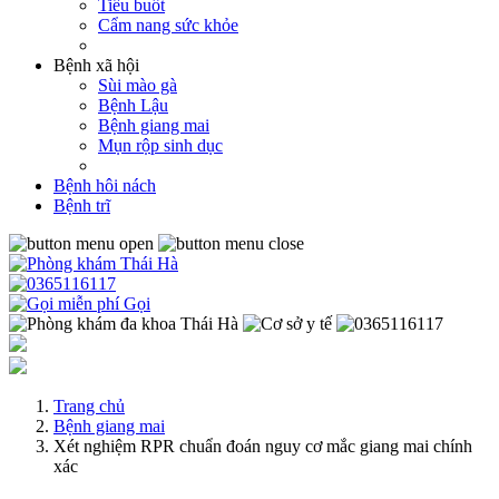
Tiểu buốt
Cẩm nang sức khỏe
Bệnh xã hội
Sùi mào gà
Bệnh Lậu
Bệnh giang mai
Mụn rộp sinh dục
Bệnh hôi nách
Bệnh trĩ
Gọi
Trang chủ
Bệnh giang mai
Xét nghiệm RPR chuẩn đoán nguy cơ mắc giang mai chính
xác