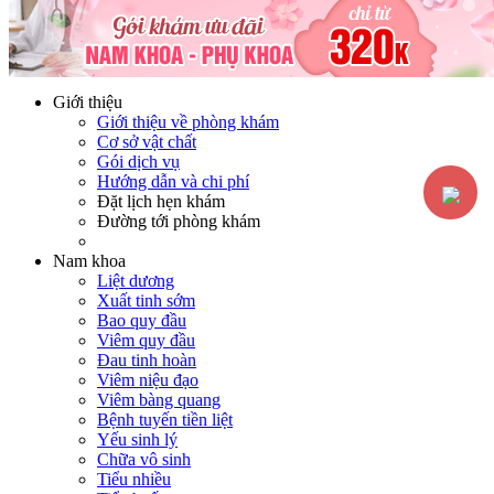
Hotline:
0365116117
Miễn phí tư vấn
Giới thiệu
Giới thiệu về phòng khám
Cơ sở vật chất
Gói dịch vụ
Hướng dẫn và chi phí
Đặt lịch hẹn khám
Đường tới phòng khám
Nam khoa
Liệt dương
Xuất tinh sớm
Bao quy đầu
Viêm quy đầu
Đau tinh hoàn
Viêm niệu đạo
Viêm bàng quang
Bệnh tuyến tiền liệt
Yếu sinh lý
Chữa vô sinh
Tiểu nhiều