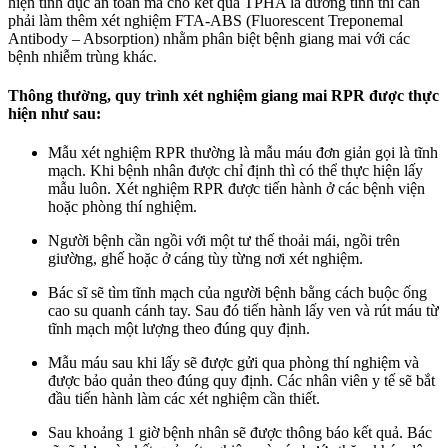
hiện tình dục an toàn mà cho kết quả TPHA là dương tính thì cần
phải làm thêm xét nghiệm FTA-ABS (Fluorescent Treponemal
Antibody – Absorption) nhằm phân biệt bệnh giang mai với các
bệnh nhiễm trùng khác.
Thông thường, quy trình xét nghiệm giang mai RPR được thực
hiện như sau:
Mẫu xét nghiệm RPR thường là mẫu máu đơn giản gọi là tĩnh
mạch. Khi bệnh nhân được chỉ định thì có thể thực hiện lấy
mẫu luôn. Xét nghiệm RPR được tiến hành ở các bệnh viện
hoặc phòng thí nghiệm.
Người bệnh cần ngồi với một tư thế thoải mái, ngồi trên
giường, ghế hoặc ở cáng tùy từng nơi xét nghiệm.
Bác sĩ sẽ tìm tĩnh mạch của người bệnh bằng cách buộc ống
cao su quanh cánh tay. Sau đó tiến hành lấy ven và rút máu từ
tĩnh mạch một lượng theo đúng quy định.
Mẫu máu sau khi lấy sẽ được gửi qua phòng thí nghiệm và
được bảo quản theo đúng quy định. Các nhân viên y tế sẽ bắt
đầu tiến hành làm các xét nghiệm cần thiết.
Sau khoảng 1 giờ bệnh nhân sẽ được thông báo kết quả. Bác