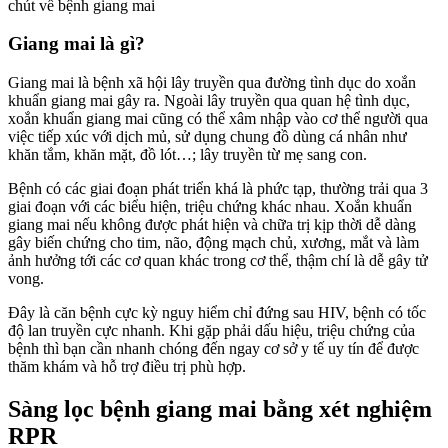
chút về bệnh giang mai
Giang mai là gì?
Giang mai là bệnh xã hội lây truyền qua đường tình dục do xoắn
khuẩn giang mai gây ra. Ngoài lây truyền qua quan hệ tình dục,
xoắn khuẩn giang mai cũng có thể xâm nhập vào cơ thể người qua
việc tiếp xúc với dịch mủ, sử dụng chung đồ dùng cá nhân như
khăn tắm, khăn mặt, đồ lót…; lây truyền từ mẹ sang con.
Bệnh có các giai đoạn phát triển khá là phức tạp, thường trải qua 3
giai đoạn với các biểu hiện, triệu chứng khác nhau.
Xoắn khuẩn
giang mai nếu không được phát hiện và chữa trị kịp thời dễ dàng
gây biến chứng cho tim, não, động mạch chủ, xương, mắt và làm
ảnh hưởng tới các cơ quan khác trong cơ thể, thậm chí là dễ gây tử
vong.
Đây là căn bệnh cực kỳ nguy hiểm chỉ đứng sau HIV, bệnh có tốc
độ lan truyền cực nhanh. Khi gặp phải dấu hiệu, triệu chứng của
bệnh thì bạn cần nhanh chóng đến ngay cơ sở y tế uy tín để được
thăm khám và hỗ trợ điều trị phù hợp.
Sàng lọc bệnh giang mai bằng xét nghiệm
RPR