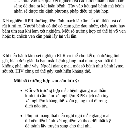
sĩ sẽ dựa vào kết quả xét nghiệm và các bước thăm khám lâm
sàng để đưa ra kết luận bệnh. Tùy vào kết quả bệnh mà bệnh
nhân sẽ được chỉ định phương pháp điều trị phù hợp.
Xét nghiệm RPR thường tiêm tĩnh mạch là xâm lấn tối thiểu và có
rất ít rủi ro. Người bệnh có thể có cảm giác đau nhức, chảy máu hay
bầm tím sau khi làm xét nghiệm. Một số trường hợp có thể bị vỡ ven
hoặc bị chệch ven cần phải lấy lại vài lần.
Khi tiến hành làm xét nghiệm RPR có thể cho kết quả dương tính
giả, hiểu đơn giản là bạn mắc bệnh giang mai nhưng sự thật thì
không phải như vậy. Ngoài giang mai, một số bệnh như bệnh lyme,
sốt rét, HIV cũng có thể gây xuất hiện kháng thể.
Một số trường hợp sau cần lưu ý:
Đối với trường hợp mắc bệnh giang mai thần
kinh thì cần làm xét nghiệm RPR dịch não tủy –
xét nghiệm kháng thể xoắn giang mai ở trong
dịch não tủy.
Phụ nữ mang thai nếu nghi ngờ mắc giang mai
thì nên tiến hành xét nghiệm và theo dõi thật kỹ
để tránh lây truyền sang cho thai nhi.