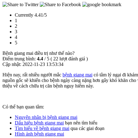
Currently 4.41/5
1
2
3
4
5
Bệnh giang mai điều trị như thế nào?
Điểm trung bình:
4.4
/
5
(
22
lượt đánh giá )
Cập nhật:
2022-11-23 13:53:34
Hiện nay, rất nhiều người mắc
bệnh giang mai
có tâm lý ngại đi khám
nguồn gốc sẽ khiến cho bệnh ngày càng nặng hơn gây khó khăn cho việ
thiệu về cách chữa trị căn bệnh nguy hiểm này.
Có thể bạn quan tâm:
Nguyên nhân bị bệnh giang mai
Dấu hiệu bệnh giang mai
bạn nên tìm hiểu
Tìm hiểu về bệnh giang mai
qua các giai đoạn
Hình ảnh bệnh giang mai