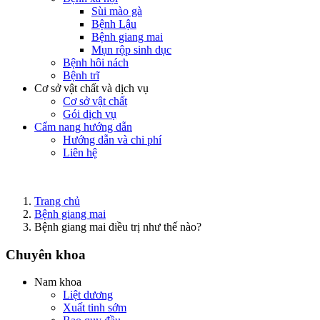
Sùi mào gà
Bệnh Lậu
Bệnh giang mai
Mụn rộp sinh dục
Bệnh hôi nách
Bệnh trĩ
Cơ sở vật chất và dịch vụ
Cơ sở vật chất
Gói dịch vụ
Cẩm nang hướng dẫn
Hướng dẫn và chi phí
Liên hệ
Trang chủ
Bệnh giang mai
Bệnh giang mai điều trị như thế nào?
Chuyên khoa
Nam khoa
Liệt dương
Xuất tinh sớm