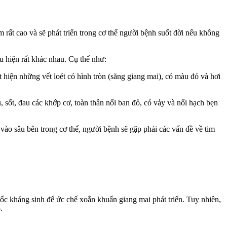
m rất cao và sẽ phát triển trong cơ thể người bệnh suốt đời nếu không
u hiện rất khác nhau. Cụ thể như:
 hiện những vết loét có hình tròn (săng giang mai), có màu đỏ và hơi
 sốt, đau các khớp cơ, toàn thân nổi ban đỏ, có vảy và nổi hạch bẹn
ào sâu bên trong cơ thể, người bệnh sẽ gặp phải các vấn đề về tim
c kháng sinh để ức chế xoắn khuẩn giang mai phát triển. Tuy nhiên,
.