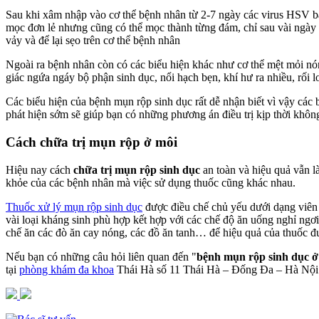
Sau khi xâm nhập vào cơ thể bệnh nhân từ 2-7 ngày các virus HSV bắ
mọc đơn lẻ nhưng cũng có thể mọc thành từng đám, chỉ sau vài ngày
vảy và để lại sẹo trên cơ thể bệnh nhân
Ngoài ra bệnh nhân còn có các biểu hiện khác như cơ thể mệt mỏi nón
giác ngứa ngáy bộ phận sinh dục, nổi hạch bẹn, khí hư ra nhiều, rối 
Các biểu hiện của bệnh mụn rộp sinh dục rất dễ nhận biết vì vậy các b
phát hiện sớm sẽ giúp bạn có những phương án điều trị kịp thời khôn
Cách chữa trị mụn rộp ở môi
Hiệu nay cách
chữa trị mụn rộp sinh dục
an toàn và hiệu quả vẫn l
khỏe của các bệnh nhân mà việc sử dụng thuốc cũng khác nhau.
Thuốc xử lý mụn rộp sinh dục
được điều chế chủ yếu dưới dạng viên u
vài loại kháng sinh phù hợp kết hợp với các chế độ ăn uống nghỉ ngơ
chế ăn các đò ăn cay nóng, các đồ ăn tanh… để hiệu quả của thuốc đư
Nếu bạn có những câu hỏi liên quan đến "
bệnh mụn rộp sinh dục ở
tại
phòng khám đa khoa
Thái Hà số 11 Thái Hà – Đống Đa – Hà Nội c