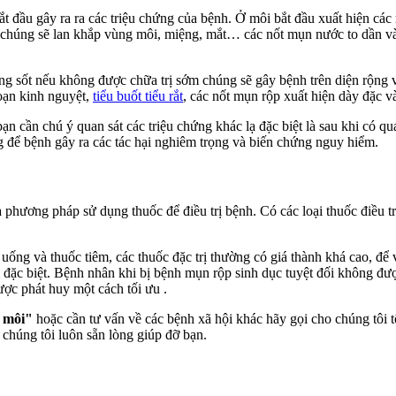
t đầu gây ra ra các triệu chứng của bệnh. Ở môi bắt đầu xuất hiện cá
 chúng sẽ lan khắp vùng môi, miệng, mắt… các nốt mụn nước to dần v
g sốt nếu không được chữa trị sớm chúng sẽ gây bệnh trên diện rộng và
loạn kinh nguyệt,
tiểu buốt tiểu rắt
, các nốt mụn rộp xuất hiện dày đặc v
ạn cần chú ý quan sát các triệu chứng khác lạ đặc biệt là sau khi có qu
g để bệnh gây ra các tác hại nghiêm trọng và biến chứng nguy hiểm.
à phương pháp sử dụng thuốc để điều trị bệnh. Có các loại thuốc điều 
ống và thuốc tiêm, các thuốc đặc trị thường có giá thành khá cao, để v
i đặc biệt. Bệnh nhân khi bị bệnh mụn rộp sinh dục tuyệt đối không đượ
ợc phát huy một cách tối ưu .
 môi"
hoặc cần tư vấn về các bệnh xã hội khác hãy gọi cho chúng tôi 
húng tôi luôn sẵn lòng giúp đỡ bạn.