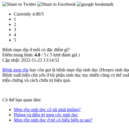
Currently 4.80/5
1
2
3
4
5
Bệnh mụn rộp ở môi có đặc điểm gì?
Điểm trung bình:
4.8
/
5
(
5
lượt đánh giá )
Cập nhật:
2022-11-23 13:14:52
Bệnh mụn rộp
hay còn gọi là bệnh mụn rộp sinh dục (Herpes sinh dục
Bệnh xuất hiện chủ yếu ở bộ phận sinh dục tuy nhiên cũng có thể xuấ
triệu chứng và cách chữa trị hiệu quả.
Có thể bạn quan tâm:
Mụn rộp sinh dục có tái phát không?
Phòng và điều trị mụn cóc sinh dục
Mụn rộp sinh dục ở trẻ có biểu hiện ra sao?