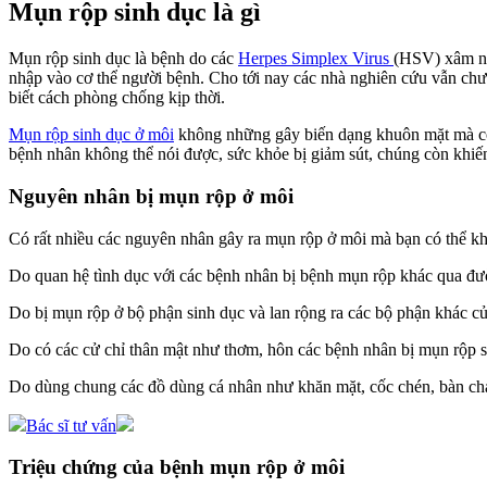
Mụn rộp sinh dục là gì
Mụn rộp sinh dục là bệnh do các
Herpes Simplex Virus
(HSV) xâm nhậ
nhập vào cơ thể người bệnh. Cho tới nay các nhà nghiên cứu vẫn chưa 
biết cách phòng chống kịp thời.
Mụn rộp sinh dục ở môi
không những gây biến dạng khuôn mặt mà cò
bệnh nhân không thể nói được, sức khỏe bị giảm sút, chúng còn khiến
Nguyên nhân bị mụn rộp ở môi
Có rất nhiều các nguyên nhân gây ra mụn rộp ở môi mà bạn có thể kh
Do quan hệ tình dục với các bệnh nhân bị bệnh mụn rộp khác qua đ
Do bị mụn rộp ở bộ phận sinh dục và lan rộng ra các bộ phận khác củ
Do có các cử chỉ thân mật như thơm, hôn các bệnh nhân bị mụn rộp 
Do dùng chung các đồ dùng cá nhân như khăn mặt, cốc chén, bàn ch
Bác sĩ tư vấn
Triệu chứng của bệnh mụn rộp ở môi