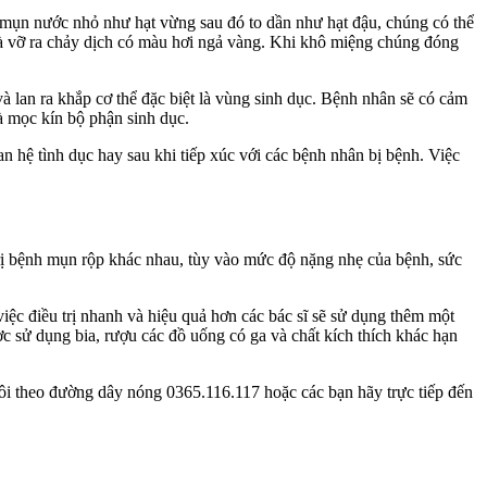
c mụn nước nhỏ như hạt vừng sau đó to dần như hạt đậu, chúng có thể
à vỡ ra chảy dịch có màu hơi ngả vàng. Khi khô miệng chúng đóng
 lan ra khắp cơ thể đặc biệt là vùng sinh dục. Bệnh nhân sẽ có cảm
à mọc kín bộ phận sinh dục.
an hệ tình dục hay sau khi tiếp xúc với các bệnh nhân bị bệnh. Việc
trị bệnh mụn rộp khác nhau, tùy vào mức độ nặng nhẹ của bệnh, sức
iệc điều trị nhanh và hiệu quả hơn các bác sĩ sẽ sử dụng thêm một
c sử dụng bia, rượu các đồ uống có ga và chất kích thích khác hạn
tôi theo đường dây nóng 0365.116.117 hoặc các bạn hãy trực tiếp đến