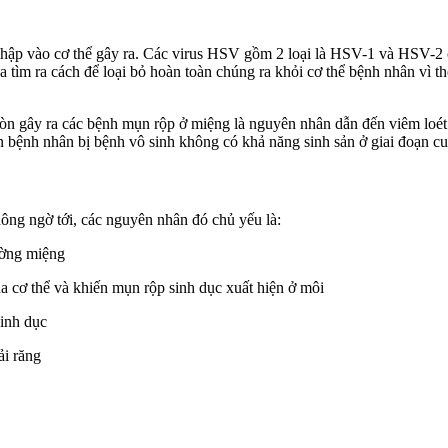
p vào cơ thể gây ra. Các virus HSV gồm 2 loại là HSV-1 và HSV-2 chún
tìm ra cách để loại bỏ hoàn toàn chúng ra khỏi cơ thể bệnh nhân vì thế
n gây ra các bệnh mụn rộp ở miệng là nguyên nhân dẫn đến viêm loét
 bệnh nhân bị bệnh vô sinh không có khả năng sinh sản ở giai đoạn cuố
ông ngờ tới, các nguyên nhân đó chủ yếu là:
ường miệng
a cơ thể và khiến mụn rộp sinh dục xuất hiện ở môi
sinh dục
ải răng