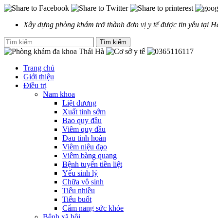
Xây dựng phòng khám trở thành đơn vị y tế được tin yêu tại H
Trang chủ
Giới thiệu
Điều trị
Nam khoa
Liệt dương
Xuất tinh sớm
Bao quy đầu
Viêm quy đầu
Đau tinh hoàn
Viêm niệu đạo
Viêm bàng quang
Bệnh tuyến tiền liệt
Yếu sinh lý
Chữa vô sinh
Tiểu nhiều
Tiểu buốt
Cẩm nang sức khỏe
Bệnh xã hội