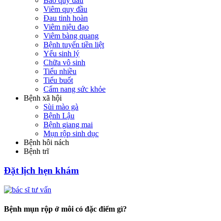
Bao quy đầu
Viêm quy đầu
Đau tinh hoàn
Viêm niệu đạo
Viêm bàng quang
Bệnh tuyến tiền liệt
Yếu sinh lý
Chữa vô sinh
Tiểu nhiều
Tiểu buốt
Cẩm nang sức khỏe
Bệnh xã hội
Sùi mào gà
Bệnh Lậu
Bệnh giang mai
Mụn rộp sinh dục
Bệnh hôi nách
Bệnh trĩ
Đặt lịch hẹn khám
Bệnh mụn rộp ở môi có đặc điểm gì?