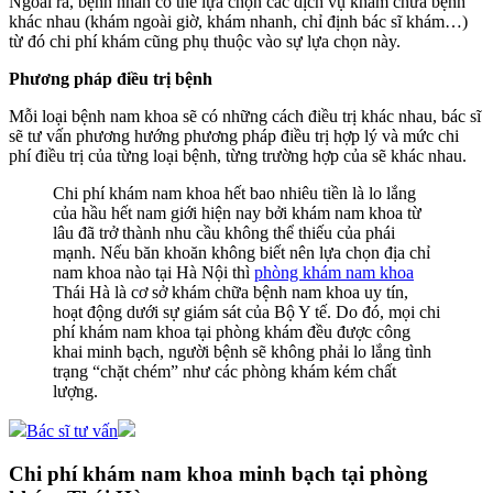
Ngoài ra, bệnh nhân có thể lựa chọn các dịch vụ khám chữa bệnh
khác nhau (khám ngoài giờ, khám nhanh, chỉ định bác sĩ khám…)
từ đó chi phí khám cũng phụ thuộc vào sự lựa chọn này.
Phương pháp điều trị bệnh
Mỗi loại bệnh nam khoa sẽ có những cách điều trị khác nhau, bác sĩ
sẽ tư vấn phương hướng phương pháp điều trị hợp lý và mức chi
phí điều trị của từng loại bệnh, từng trường hợp của sẽ khác nhau.
Chi phí khám nam khoa hết bao nhiêu tiền là lo lắng
của hầu hết nam giới hiện nay bởi khám nam khoa từ
lâu đã trở thành nhu cầu không thể thiếu của phái
mạnh. Nếu băn khoăn không biết nên lựa chọn địa chỉ
nam khoa nào tại Hà Nội thì
phòng khám nam khoa
Thái Hà là cơ sở khám chữa bệnh nam khoa uy tín,
hoạt động dưới sự giám sát của Bộ Y tế. Do đó, mọi chi
phí khám nam khoa tại phòng khám đều được công
khai minh bạch, người bệnh sẽ không phải lo lắng tình
trạng “chặt chém” như các phòng khám kém chất
lượng.
Bác sĩ tư vấn
Chi phí khám nam khoa minh bạch tại phòng