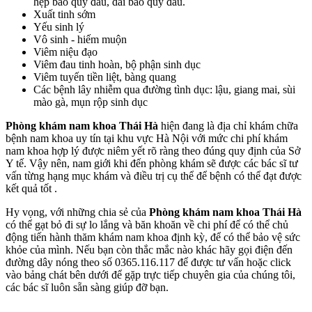
hẹp bao quy đầu, dài bao quy đầu.
Xuất tinh sớm
Yếu sinh lý
Vô sinh - hiếm muộn
Viêm niệu đạo
Viêm đau tinh hoàn, bộ phận sinh dục
Viêm tuyến tiền liệt, bàng quang
Các bệnh lây nhiễm qua đường tình dục: lậu, giang mai, sùi
mào gà, mụn rộp sinh dục
Phòng khám nam khoa Thái Hà
hiện đang là địa chỉ khám chữa
bệnh nam khoa uy tín tại khu vực Hà Nội với mức chi phí khám
nam khoa hợp lý được niêm yết rõ ràng theo đúng quy định của Sở
Y tế. Vậy nên, nam giới khi đến phòng khám sẽ được các bác sĩ tư
vấn từng hạng mục khám và điều trị cụ thể để bệnh có thể đạt được
kết quả tốt .
Hy vọng, với những chia sẻ của
Phòng khám nam khoa Thái Hà
có thể gạt bỏ đi sự lo lắng và băn khoăn về chi phí để có thể chủ
động tiến hành thăm khám nam khoa định kỳ, để có thể bảo vệ sức
khỏe của mình. Nếu bạn còn thắc mắc nào khác hãy gọi điện đến
đường dây nóng theo số 0365.116.117 để được tư vấn hoặc click
vào bảng chát bên dưới để gặp trực tiếp chuyên gia của chúng tôi,
các bác sĩ luôn sẵn sàng giúp đỡ bạn.