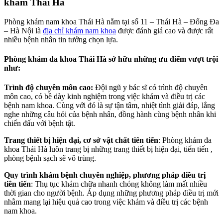
khám Thái Hà
Phòng khám nam khoa Thái Hà nằm tại số 11 – Thái Hà – Đống Đa
– Hà Nội là
địa chỉ khám nam khoa
được đánh giá cao và được rất
nhiều bệnh nhân tin tưởng chọn lựa.
Phòng khám đa khoa Thái Hà sở hữu những ưu điểm vượt trội
như:
Trình độ chuyên môn cao:
Đội ngũ y bác sĩ có trình độ chuyên
môn cao, có bề dày kinh nghiệm trong việc khám và điều trị các
bệnh nam khoa. Cùng với đó là sự tận tâm, nhiệt tình giải đáp, lắng
nghe những câu hỏi của bệnh nhân, đồng hành cùng bệnh nhân khi
chiến đấu với bệnh tật.
Trang thiết bị hiện đại, cơ sở vật chất tiên tiến
: Phòng khám đa
khoa Thái Hà luôn trang bị những trang thiết bị hiện đại, tiến tiến ,
phòng bệnh sạch sẽ vô trùng.
Quy trình khám bệnh chuyên nghiệp, phương pháp điều trị
tiên tiến
: Thụ tục khám chữa nhanh chóng không làm mất nhiều
thời gian cho người bệnh. Áp dụng những phương pháp điều trị mới
nhằm mang lại hiệu quả cao trong việc khám và điều trị các bệnh
nam khoa.