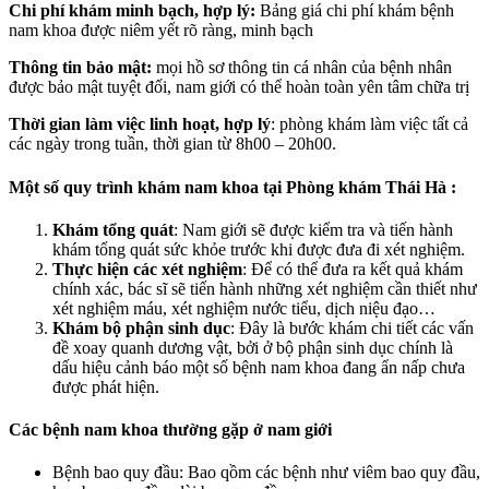
Chi phí khám minh bạch, hợp lý:
Bảng giá chi phí khám bệnh
nam khoa được niêm yết rõ ràng, minh bạch
Thông tin bảo mật:
mọi hồ sơ thông tin cá nhân của bệnh nhân
được bảo mật tuyệt đối, nam giới có thể hoàn toàn yên tâm chữa trị
Thời gian làm việc linh hoạt, hợp lý
: phòng khám làm việc tất cả
các ngày trong tuần, thời gian từ 8h00 – 20h00.
Một số quy trình khám nam khoa tại Phòng khám Thái Hà :
Khám tổng quát
: Nam giới sẽ được kiểm tra và tiến hành
khám tổng quát sức khỏe trước khi được đưa đi xét nghiệm.
Thực hiện các xét nghiệm
: Để có thể đưa ra kết quả khám
chính xác, bác sĩ sẽ tiến hành những xét nghiệm cần thiết như
xét nghiệm máu, xét nghiệm nước tiểu, dịch niệu đạo…
Khám bộ phận sinh dục
: Đây là bước khám chi tiết các vấn
đề xoay quanh dương vật, bởi ở bộ phận sinh dục chính là
dấu hiệu cảnh báo một số bệnh nam khoa đang ẩn nấp chưa
được phát hiện.
Các bệnh nam khoa thường gặp ở nam giới
Bệnh bao quy đầu: Bao qồm các bệnh như viêm bao quy đầu,