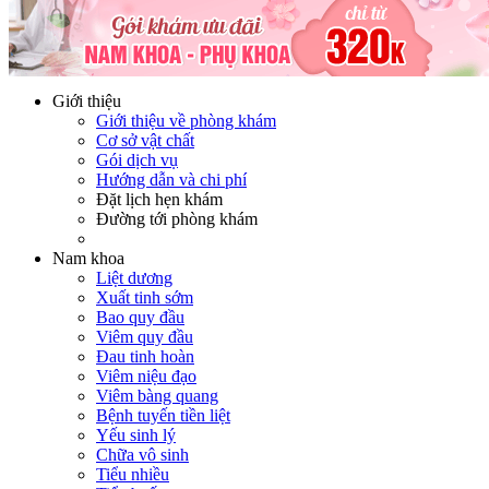
Hotline:
0365116117
Miễn phí tư vấn
Giới thiệu
Giới thiệu về phòng khám
Cơ sở vật chất
Gói dịch vụ
Hướng dẫn và chi phí
Đặt lịch hẹn khám
Đường tới phòng khám
Nam khoa
Liệt dương
Xuất tinh sớm
Bao quy đầu
Viêm quy đầu
Đau tinh hoàn
Viêm niệu đạo
Viêm bàng quang
Bệnh tuyến tiền liệt
Yếu sinh lý
Chữa vô sinh
Tiểu nhiều