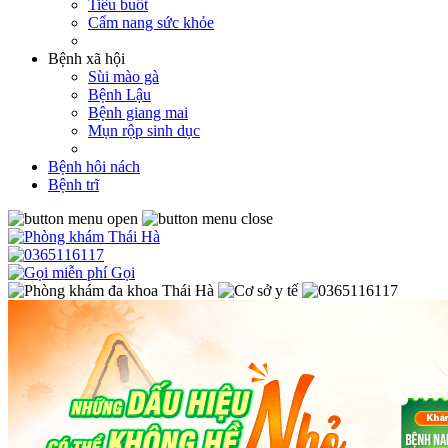
Tiểu buốt
Cẩm nang sức khỏe
Bệnh xã hội
Sùi mào gà
Bệnh Lậu
Bệnh giang mai
Mụn rộp sinh dục
Bệnh hôi nách
Bệnh trĩ
Gọi