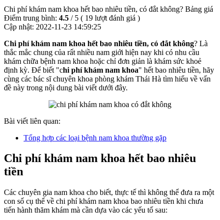
Chi phí khám nam khoa hết bao nhiêu tiền, có đắt không? Bảng giá
Điểm trung bình:
4.5
/
5
(
19
lượt đánh giá )
Cập nhật:
2022-11-23 14:59:25
Chi phí khám nam khoa hết bao nhiêu tiền, có đắt không
? Là
thắc mắc chung của rất nhiều nam giới hiện nay khi có nhu cầu
khám chữa bệnh nam khoa hoặc chỉ đơn giản là khám sức khoẻ
định kỳ. Để biết "c
hi phí khám nam khoa
" hết bao nhiêu tiền, hãy
cùng các bác sĩ chuyên khoa phòng khám Thái Hà tìm hiểu về vấn
đề này trong nội dung bài viết dưới đây.
Bài viết liên quan:
Tổng hợp các loại bệnh nam khoa thường gặp
Chi phí khám nam khoa hết bao nhiêu
tiền
Các chuyên gia nam khoa cho biết, thực tế thì không thể đưa ra một
con số cụ thể về chi phí khám nam khoa bao nhiêu tiền khi chưa
tiến hành thăm khám mà cần dựa vào các yếu tố sau: