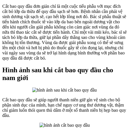
Cắt bao quy đầu đơn giản chỉ là một cuộc tiểu phẫu với mục đích
cắt bỏ lớp da thừa để quy đầu sạch sẽ hơn. Bệnh nhân cần phải vệ
sinh dương vật sạch sẽ, cạo hết lớp lông nơi đó. Bác sĩ phẫu thuật sẽ
tiến hành chích thuốc tê vào lớp da bao bên ngoài dương vật cho
đến khi người cần giải phẫu không còn cảm giác nơi vùng da đó
nữa thì thao tác cắt sẽ được tiến hành. Chỉ một vài mũi kéo, bác sĩ sẽ
tách bỏ lớp da thừa, giữ lại phần dây thắng sao cho vùng khoái cảm
không bị tổn thương. Vùng da được giải phẫu xong có thể sẽ sưng
lên một chút và hơi bị phù do thuốc gây tê còn đọng lại, nhưng chỉ
vài ngày sau vùng da sẽ trở lại hình dạng bình thường với phần bao
quy đầu đã được cắt bỏ.
Hình ảnh sau khi cắt bao quy đầu cho
nam giới
Cắt bao quy đầu sẽ giúp người thanh niên giữ gìn vệ sinh cho bộ
phận sinh dục của mình, hạn chế nguy cơ ung thư dương vật, thậm
chí giảm luôn thói quen thủ dâm ở một số thanh niên bị hẹp bao quy
đầu.