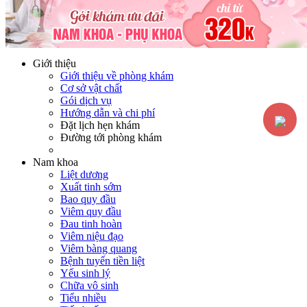
Hotline:
0365116117
Miễn phí tư vấn
Giới thiệu
Giới thiệu về phòng khám
Cơ sở vật chất
Gói dịch vụ
Hướng dẫn và chi phí
Đặt lịch hẹn khám
Đường tới phòng khám
Nam khoa
Liệt dương
Xuất tinh sớm
Bao quy đầu
Viêm quy đầu
Đau tinh hoàn
Viêm niệu đạo
Viêm bàng quang
Bệnh tuyến tiền liệt
Yếu sinh lý
Chữa vô sinh
Tiểu nhiều