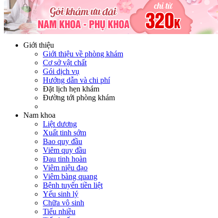
Hotline:
0365116117
Miễn phí tư vấn
Giới thiệu
Giới thiệu về phòng khám
Cơ sở vật chất
Gói dịch vụ
Hướng dẫn và chi phí
Đặt lịch hẹn khám
Đường tới phòng khám
Nam khoa
Liệt dương
Xuất tinh sớm
Bao quy đầu
Viêm quy đầu
Đau tinh hoàn
Viêm niệu đạo
Viêm bàng quang
Bệnh tuyến tiền liệt
Yếu sinh lý
Chữa vô sinh
Tiểu nhiều