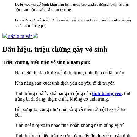
Do bị mắc một số bệnh khác
như bệnh gout, béo phì,tiểu đường, bệnh về thận,
bệnh gan, bệnh uyến giáp u xơ tử cung.
Do sử dụng thuốc tránh thai
quá lâu hoặc các loại thuốc chữa trị bệnh khác gây
ra các biến chứng phụ
Bác sĩ tư vấn
Dấu hiệu, triệu chứng gây vô si​nh
Triệu chứng, biểu hiện vô sinh ở nam giới:
Nam giới bị đau khi xuất tinh, trong tinh dịch có lẫn máu
Khả năng sản xuất tinh dịch yếu do yếu tố di truyền
Tinh trùng quá ít, khả năng di động của
tinh trùng yếu
, tinh
trùng bị dị dạng, thậm chí là không có tinh trùng.
Bìu sưng to, căng như quả bóng và mềm ở một hay cả hai
bên
Tinh hoàn bị xoắn hoặc tinh hoàn không nằm đúng vị trí
Tinh hoàn có hiện tượng sưng đau, tấy đỏ do viêm mào tinh