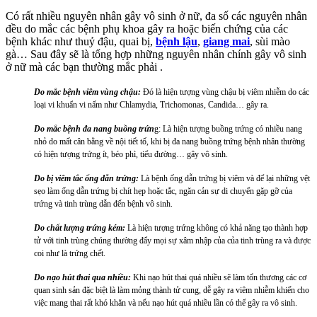
Có rất nhiều nguyên nhân gây vô sinh ở nữ, đa số các nguyên nhân
đều do mắc các bệnh phụ khoa gây ra hoặc biến chứng của các
bệnh khác như thuỷ đậu, quai bị,
bệnh lậu
,
giang mai
, sùi mào
gà… Sau đây sẽ là tổng hợp những nguyên nhân chính gây vô sinh
ở nữ mà các bạn thường mắc phải .
Do mắc bệnh viêm vùng chậu:
Đó là hiện tượng vùng chậu bị viêm nhiễm do các
loại vi khuẩn vi nấm như Chlamydia, Trichomonas, Candida… gây ra.
Do mắc bệnh đa nang buồng trứn
g: Là hiện tượng buồng trứng có nhiều nang
nhỏ do mất cân bằng về nội tiết tố, khi bị đa nang buồng trứng bệnh nhân thường
có hiện tượng trứng ít, béo phì, tiểu đường… gây vô sinh.
Do bị viêm tắc ống dẫn trứng:
Là bệnh ống dẫn trứng bị viêm và để lại những vệt
sẹo làm ống dẫn trứng bị chít hẹp hoặc tắc, ngăn cản sự di chuyển gặp gỡ của
trứng và tinh trùng dẫn đến bệnh vô sinh.
Do chất lượng trứng kém:
Là hiện tượng trứng không có khả năng tạo thành hợp
tử với tinh trùng chúng thường đẩy mọi sự xâm nhập của của tinh trùng ra và được
coi như là trứng chết.
Do nạo hút thai qua nhiều:
Khi nạo hút thai quá nhiều sẽ làm tổn thương các cơ
quan sinh sản đặc biệt là làm mỏng thành tử cung, dễ gây ra viêm nhiễm khiến cho
việc mang thai rất khó khăn và nếu nạo hút quá nhiều lần có thể gây ra vô sinh.