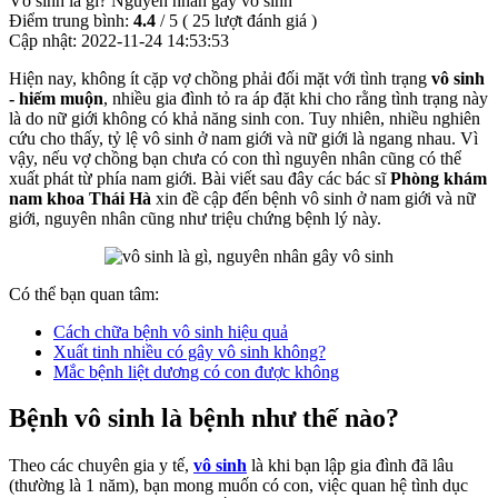
Vô sinh là gì? Nguyên nhân gây vô sinh
Điểm trung bình:
4.4
/
5
(
25
lượt đánh giá )
Cập nhật:
2022-11-24 14:53:53
Hiện nay, không ít cặp vợ chồng phải đối mặt với tình trạng
vô sinh
- hiếm muộn
, nhiều gia đình tỏ ra áp đặt khi cho rằng tình trạng này
là do nữ giới không có khả năng sinh con. Tuy nhiên, nhiều nghiên
cứu cho thấy, tỷ lệ vô sinh ở nam giới và nữ giới là ngang nhau. Vì
vậy, nếu vợ chồng bạn chưa có con thì nguyên nhân cũng có thể
xuất phát từ phía nam giới. Bài viết sau đây các bác sĩ
Phòng khám
nam khoa Thái Hà
xin đề cập đến bệnh vô sinh ở nam giới và nữ
giới, nguyên nhân cũng như triệu chứng bệnh lý này.
Có thể bạn quan tâm:
Cách chữa bệnh vô sinh hiệu quả
Xuất tinh nhiều có gây vô sinh không?
Mắc bệnh liệt dương có con được không
Bệnh vô sinh là bệnh như thế nào?
Theo các chuyên gia y tế,
vô sinh
là khi bạn lập gia đình đã lâu
(thường là 1 năm), bạn mong muốn có con, việc quan hệ tình dục