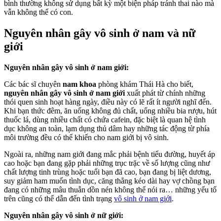
bình thường không sử dụng bất kỳ một biện pháp tránh thai nào mà
vẫn không thể có con.
Nguyên nhân gây vô sinh ở nam và nữ
giới
Nguyên nhân gây vô sinh ở nam giới:
Các bác sĩ chuyên
nam khoa
phòng khám Thái Hà cho biết,
nguyên nhân gây vô sinh ở nam giới
xuất phát từ chính những
thói quen sinh hoạt hàng ngày, điều này có lẽ rất ít người nghĩ đến.
Khi bạn thức đêm, ăn uống không đủ chất, uống nhiều bia rượu, hút
thuốc lá, dùng nhiều chất có chứa cafein, đặc biệt là quan hệ tình
dục không an toàn, lạm dụng thủ dâm hay những tác động từ phía
môi trường đều có thể khiến cho nam giới bị vô sinh.
Ngoài ra, những nam giới đang mắc phải bệnh tiểu đường, huyết áp
cao hoặc bạn đang gặp phải những trục trặc về số lượng cũng như
chất lượng tinh trùng hoặc tuổi bạn đã cao, bạn đang bị liệt dương,
suy giảm ham muốn tình dục, căng thẳng kéo dài hay vợ chồng bạn
đang có những mâu thuẫn dồn nén không thể nói ra… những yếu tố
trên cũng có thể dẫn đến tình trạng
vô sinh ở nam giới
.
Nguyên nhân gây vô sinh ở nữ giới: