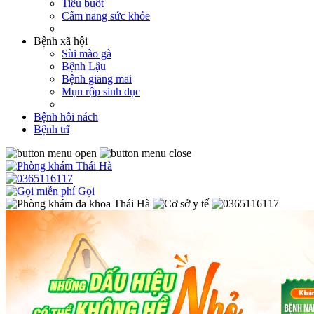
Tiểu buốt
Cẩm nang sức khỏe
Bệnh xã hội
Sùi mào gà
Bệnh Lậu
Bệnh giang mai
Mụn rộp sinh dục
Bệnh hôi nách
Bệnh trĩ
Gọi