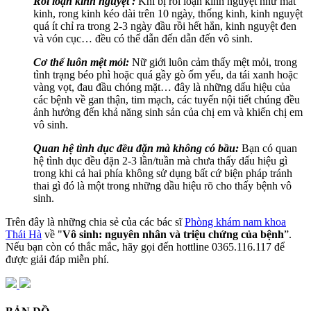
Rối loạn kinh nguyệt :
Khi bị rối loạn kinh nguyệt như mất
kinh, rong kinh kéo dài trên 10 ngày, thống kinh, kinh nguyệt
quá ít chỉ ra trong 2-3 ngày đầu rồi hết hẳn, kinh nguyệt đen
và vón cục… đều có thể dẫn đến dẫn đến vô sinh.
Cơ thể luôn mệt mỏi:
Nữ giới luôn cảm thấy mệt mỏi, trong
tình trạng béo phì hoặc quá gầy gò ốm yếu, da tái xanh hoặc
vàng vọt, đau đầu chóng mặt… đây là những dấu hiệu của
các bệnh về gan thận, tim mạch, các tuyến nội tiết chúng đều
ảnh hưởng đến khả năng sinh sản của chị em và khiến chị em
vô sinh.
Quan hệ tình dục đều đặn mà không có bầu:
Bạn có quan
hệ tình dục đều đặn 2-3 lần/tuần mà chưa thấy dấu hiệu gì
trong khi cả hai phía không sử dụng bất cứ biện pháp tránh
thai gì đó là một trong những dầu hiệu rõ cho thấy bệnh vô
sinh.
Trên đây là những chia sẻ của các bác sĩ
Phòng khám nam khoa
Thái Hà
về "
Vô sinh: nguyên nhân và triệu chứng của bệnh
”.
Nếu bạn còn có thắc mắc, hãy gọi đến hottline 0365.116.117 để
được giải đáp miễn phí.