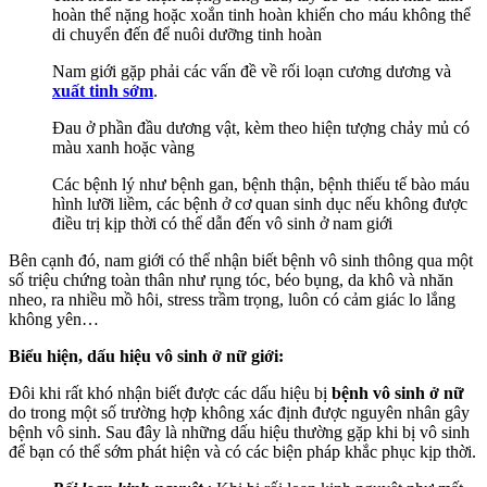
hoàn thể nặng hoặc xoắn tinh hoàn khiến cho máu không thể
di chuyển đến để nuôi dưỡng tinh hoàn
Nam giới gặp phải các vấn đề về rối loạn cương dương và
xuất tinh sớm
.
Đau ở phần đầu dương vật, kèm theo hiện tượng chảy mủ có
màu xanh hoặc vàng
Các bệnh lý như bệnh gan, bệnh thận, bệnh thiếu tế bào máu
hình lưỡi liềm, các bệnh ở cơ quan sinh dục nếu không được
điều trị kịp thời có thể dẫn đến vô sinh ở nam giới
Bên cạnh đó, nam giới có thể nhận biết bệnh vô sinh thông qua một
số triệu chứng toàn thân như rụng tóc, béo bụng, da khô và nhăn
nheo, ra nhiều mồ hôi, stress trầm trọng, luôn có cảm giác lo lắng
không yên…
Biểu hiện, dấu hiệu vô sinh ở nữ giới:
Đôi khi rất khó nhận biết được các dấu hiệu bị
bệnh vô sinh ở nữ
do trong một số trường hợp không xác định được nguyên nhân gây
bệnh vô sinh. Sau đây là những dấu hiệu thường gặp khi bị vô sinh
để bạn có thể sớm phát hiện và có các biện pháp khắc phục kịp thời.